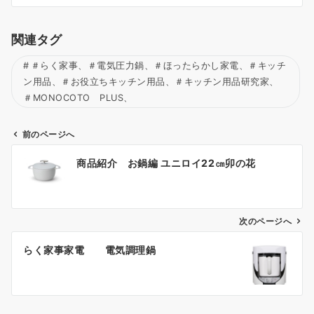
関連タグ
＃らく家事、＃電気圧力鍋、＃ほったらかし家電、＃キッチ
ン用品、＃お役立ちキッチン用品、＃キッチン用品研究家、
＃MONOCOTO PLUS、
前のページへ
投
商品紹介 お鍋編 ユニロイ22㎝卯の花
稿
ナ
ビ
ゲ
次のページへ
ー
らく家事家電 電気調理鍋
シ
ョ
ン