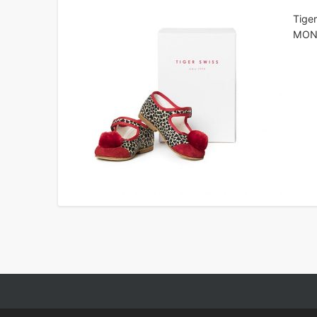
Ti
MONO