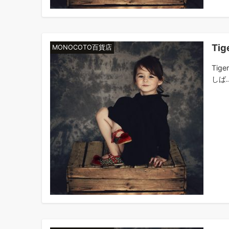
Ti
MONOCOTO百貨店
Tig
しば..