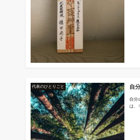
自
代表のひとりごと
自分
は、